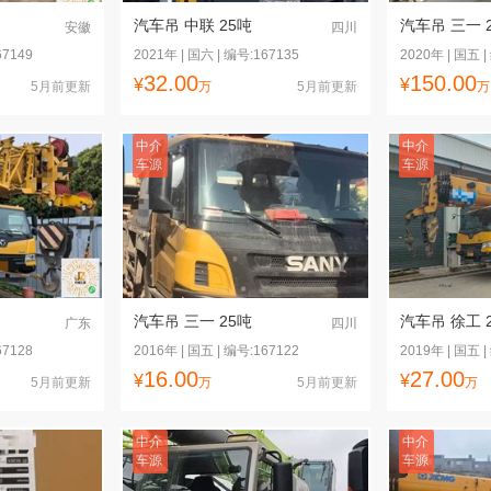
汽车吊 中联 25吨
汽车吊 三一 
安徽
四川
67149
2021年 | 国六 | 编号:167135
2020年 | 国五 |
32.00
150.00
¥
¥
5月前更新
万
5月前更新
万
中介
中介
车源
车源
汽车吊 三一 25吨
汽车吊 徐工 
广东
四川
67128
2016年 | 国五 | 编号:167122
2019年 | 国五 |
16.00
27.00
¥
¥
5月前更新
万
5月前更新
万
中介
中介
车源
车源