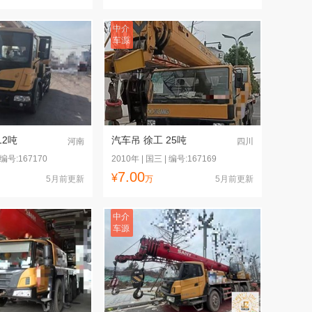
中介
车源
12吨
汽车吊 徐工 25吨
河南
四川
 编号:167170
2010年 | 国三 | 编号:167169
7.00
¥
5月前更新
万
5月前更新
中介
车源