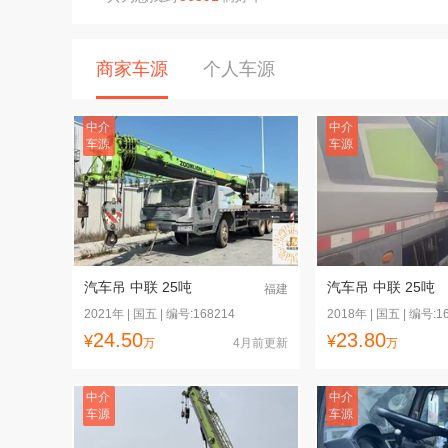
商家车源
个人车源
中介
中介
车源
车源
汽车吊 中联 25吨
汽车吊 中联 25吨
福建
2021年 | 国五 | 编号:168214
2018年 | 国五 | 编号:1
24.50
23.80
¥
¥
万
4月前更新
万
中介
中介
车源
车源