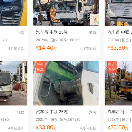
汽车吊 中联 25吨
汽车吊 中联 
上海
湖南
68201
2015年 | 国四 | 编号:168199
2019年 | 国五 |
14.40
33.80
¥
¥
4月前更新
万
4月前更新
万
中介
中介
车源
车源
汽车吊 中联 25吨
汽车吊 徐工 
江西
湖南
68185
2021年 | 国五 | 编号:167189
2018年 | 国五 |
33.80
26.50
¥
¥
4月前更新
万
4月前更新
万