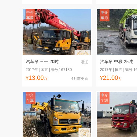
中介
中介
车源
车源
汽车吊 三一 20吨
汽车吊 中联 25吨
浙江
2017年 | 国五 | 编号:167180
2017年 | 国五 | 编号:1
13.00
21.00
¥
¥
万
4月前更新
万
中介
中介
车源
车源