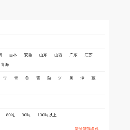
南
吉林
安徽
山东
山西
广东
江苏
青海
宁
青
鲁
晋
陕
沪
川
津
藏
80吨
90吨
100吨以上
清除筛选条件