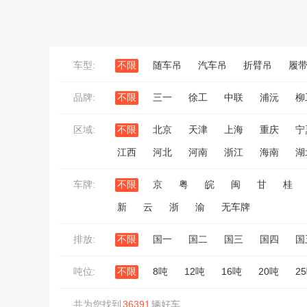
车型:
不限
随车吊
汽车吊
折臂吊
履
品牌:
不限
三一
徐工
中联
浦沅
柳
区域:
不限
北京
天津
上海
重庆
宁
江西
河北
河南
浙江
海南
湖
车牌:
不限
京
粤
皖
闽
甘
桂
新
云
浙
渝
无车牌
排放:
不限
国一
国二
国三
国四
国
吨位:
不限
8吨
12吨
16吨
20吨
2
共为您找到
36391
辆好车