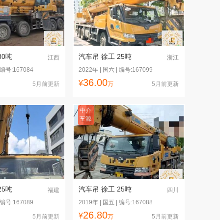
80吨
汽车吊 徐工 25吨
江西
浙江
 编号:167084
2022年 | 国六 | 编号:167099
36.00
¥
5月前更新
万
5月前更新
中介
车源
25吨
汽车吊 徐工 25吨
福建
四川
 编号:167089
2019年 | 国五 | 编号:167088
26.80
¥
5月前更新
万
5月前更新