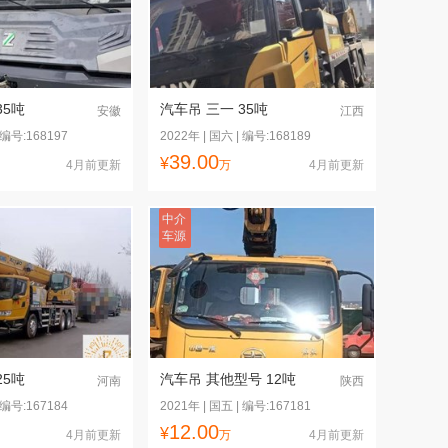
35吨
汽车吊 三一 35吨
安徽
江西
 编号:168197
2022年 | 国六 | 编号:168189
39.00
¥
4月前更新
万
4月前更新
中介
车源
25吨
汽车吊 其他型号 12吨
河南
陕西
 编号:167184
2021年 | 国五 | 编号:167181
12.00
¥
4月前更新
万
4月前更新