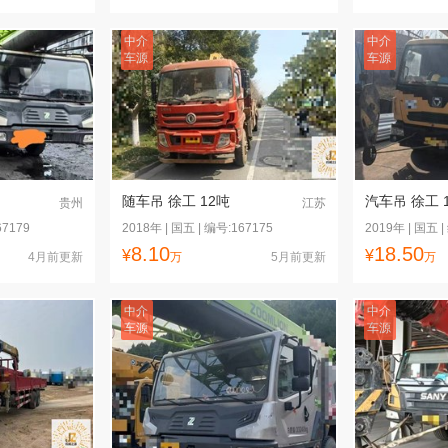
中介
中介
车源
车源
随车吊 徐工 12吨
汽车吊 徐工 
贵州
江苏
67179
2018年 | 国五 | 编号:167175
2019年 | 国五 |
8.10
18.50
¥
¥
4月前更新
万
5月前更新
万
中介
中介
车源
车源