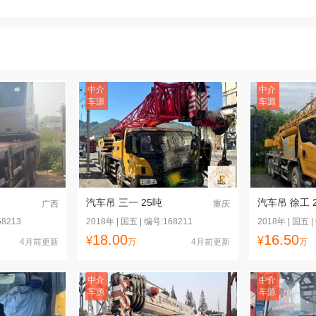
1
2
中介
中介
车源
车源
汽车吊 三一 25吨
汽车吊 徐工 
广西
重庆
68213
2018年 | 国五 | 编号:168211
2018年 | 国五 |
18.00
16.50
¥
¥
4月前更新
万
4月前更新
万
中介
中介
车源
车源