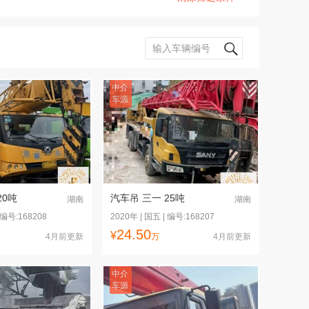
中介
车源
20吨
汽车吊 三一 25吨
湖南
湖南
 编号:168208
2020年 | 国五 | 编号:168207
24.50
¥
4月前更新
万
4月前更新
中介
车源