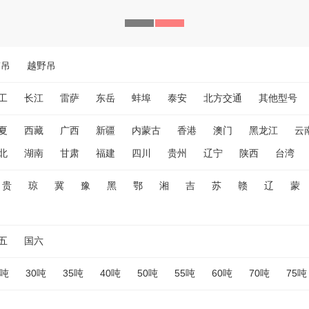
带吊
越野吊
工
长江
雷萨
东岳
蚌埠
泰安
北方交通
其他型号
夏
西藏
广西
新疆
内蒙古
香港
澳门
黑龙江
云
北
湖南
甘肃
福建
四川
贵州
辽宁
陕西
台湾
贵
琼
冀
豫
黑
鄂
湘
吉
苏
赣
辽
蒙
五
国六
5吨
30吨
35吨
40吨
50吨
55吨
60吨
70吨
75吨