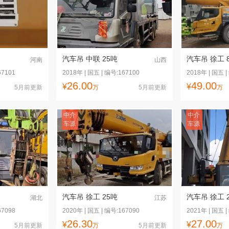
汽车吊 中联 25吨
汽车吊 徐工 
河南
山西
67101
2018年 | 国五 | 编号:167100
2018年 | 国五 |
26.00
49.00
¥
¥
5月前更新
万
5月前更新
万
中介
中介
车源
车源
汽车吊 徐工 25吨
汽车吊 徐工 
湖北
江苏
67098
2020年 | 国五 | 编号:167090
2021年 | 国五 |
26.30
27.00
¥
¥
5月前更新
万
5月前更新
万