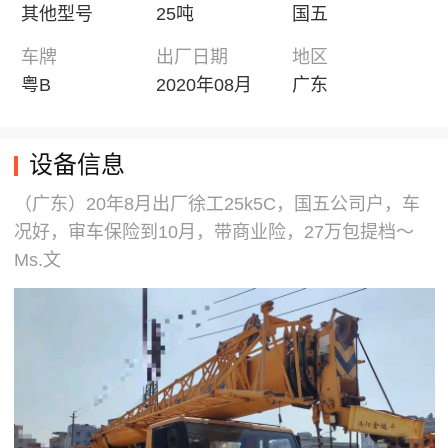
其他型号
25吨
国五
车牌
出厂日期
地区
粤B
2020年08月
广东
设备信息
（广东）20年8月出厂徐工25k5C，国五公司户，车
况好，审车保险到10月，带商业险，27万包提档～
Ms.文