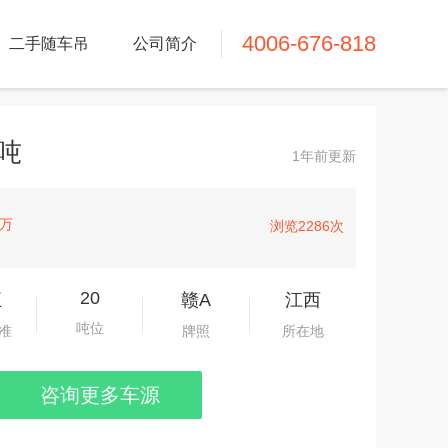
4006-676-818
二手随车吊
公司简介
0吨
1年前更新
万
浏览
2286
次
20
五
赣A
江西
吨位
准
牌照
所在地
咨询更多车源