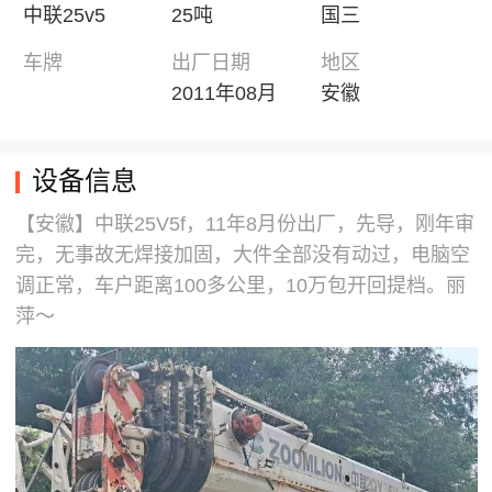
中联25v5
25吨
国三
车牌
出厂日期
地区
2011年08月
安徽
设备信息
【安徽】中联25V5f，11年8月份出厂，先导，刚年审
完，无事故无焊接加固，大件全部没有动过，电脑空
调正常，车户距离100多公里，10万包开回提档。丽
萍～