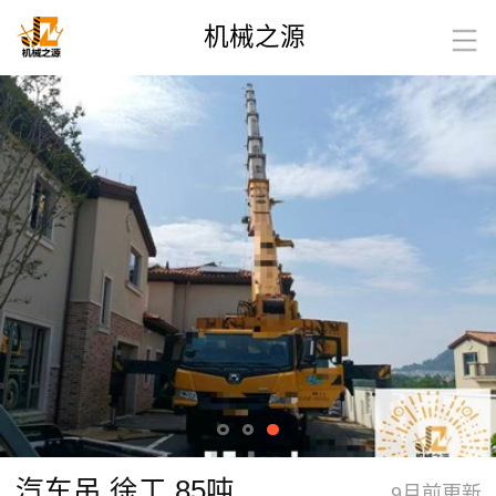
机械之源
汽车吊 徐工 85吨
9月前更新