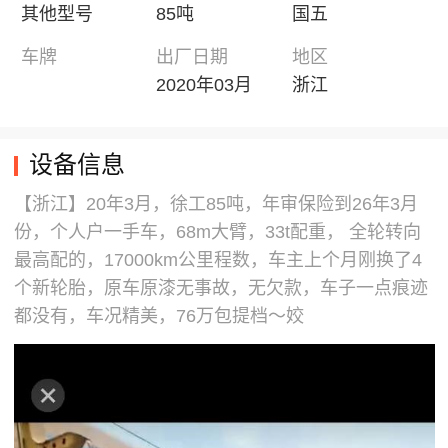
其他型号
85吨
国五
车牌
出厂日期
地区
2020年03月
浙江
设备信息
【浙江】20年3月，徐工85吨，年审保险到26年3月
份，个人户一手车，68m大臂，33t配重， 全轮转向
最高配的，17000km公里程数，车主上个月刚换了4
个新轮胎，原车原漆无事故，无欠款，车子一点痕迹
都没有，车况精美，76万包提档～姣